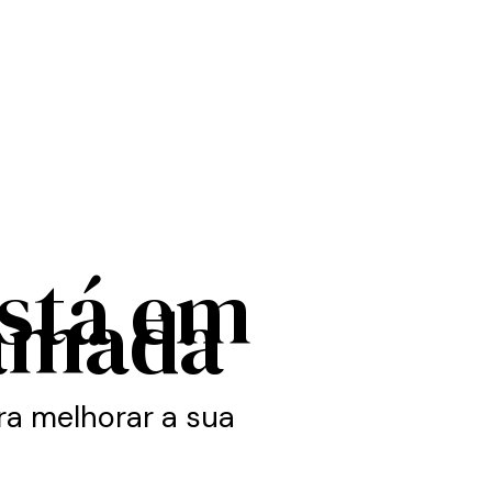
está em
amada
a melhorar a sua