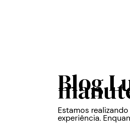
Blog L
manut
Estamos realizando
experiência. Enquan