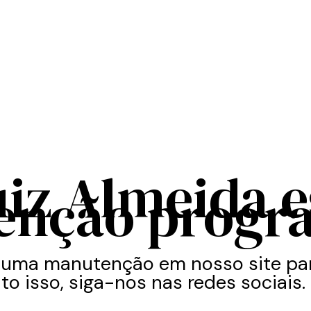
uiz Almeida 
enção progr
 uma manutenção em nosso site par
to isso, siga-nos nas redes sociais.