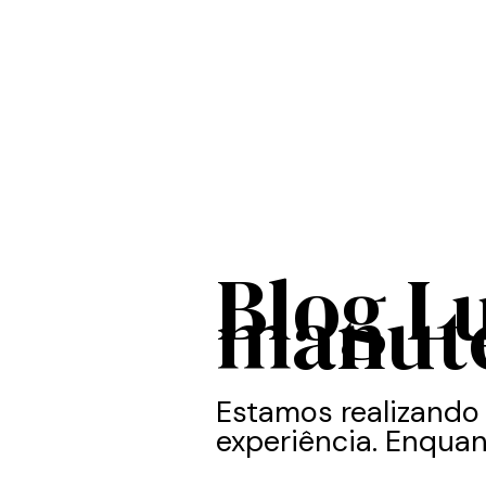
Blog L
manut
Estamos realizando
experiência. Enquan