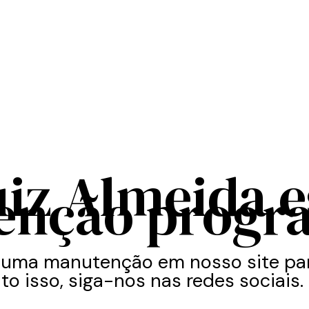
uiz Almeida 
enção progr
 uma manutenção em nosso site par
to isso, siga-nos nas redes sociais.