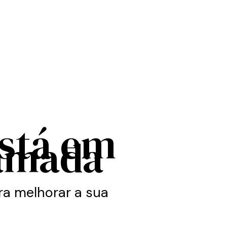
está em
amada
a melhorar a sua