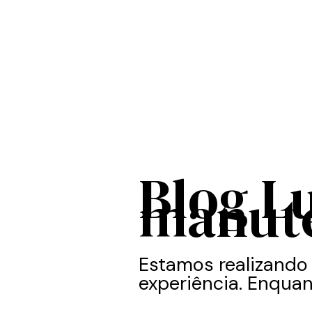
Blog L
manut
Estamos realizando
experiência. Enquan