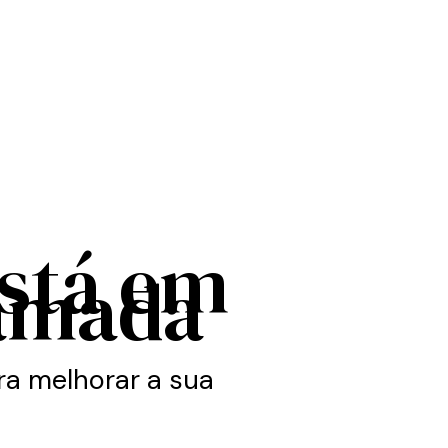
está em
amada
a melhorar a sua