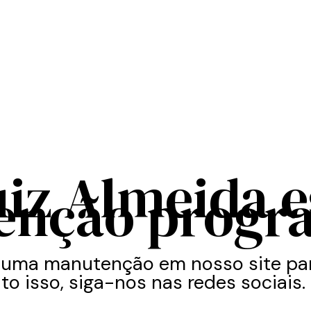
uiz Almeida 
enção progr
 uma manutenção em nosso site par
to isso, siga-nos nas redes sociais.