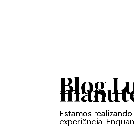
Blog L
manut
Estamos realizando
experiência. Enquan