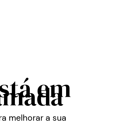
está em
amada
a melhorar a sua