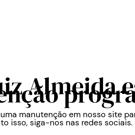
uiz Almeida 
enção progr
 uma manutenção em nosso site par
to isso, siga-nos nas redes sociais.