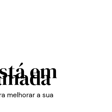
está em
amada
a melhorar a sua