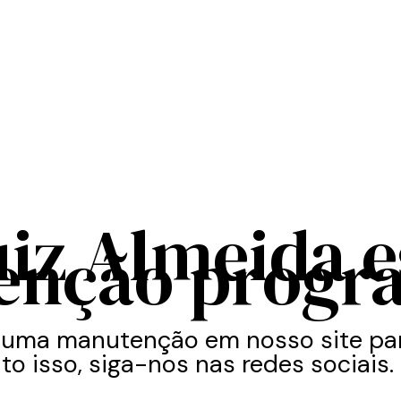
uiz Almeida 
enção progr
 uma manutenção em nosso site par
to isso, siga-nos nas redes sociais.