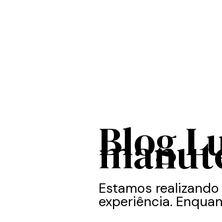
Blog L
manut
Estamos realizando
experiência. Enquan