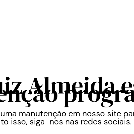
uiz Almeida 
enção progr
 uma manutenção em nosso site par
to isso, siga-nos nas redes sociais.