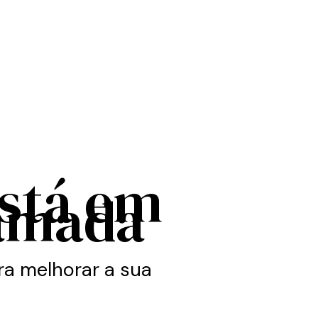
está em
amada
a melhorar a sua