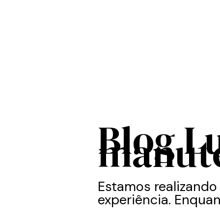
Blog L
manut
Estamos realizando
experiência. Enquan