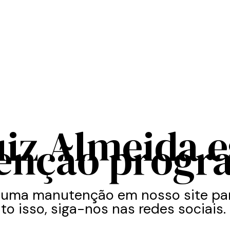
uiz Almeida 
enção progr
 uma manutenção em nosso site par
to isso, siga-nos nas redes sociais.