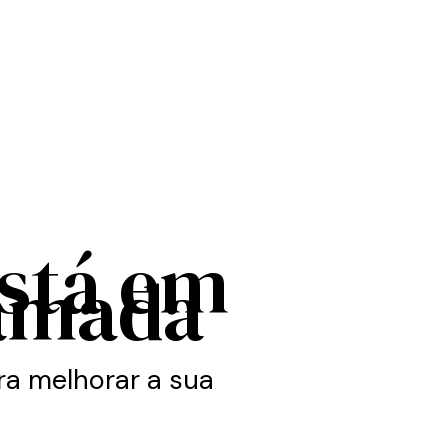
está em
amada
a melhorar a sua