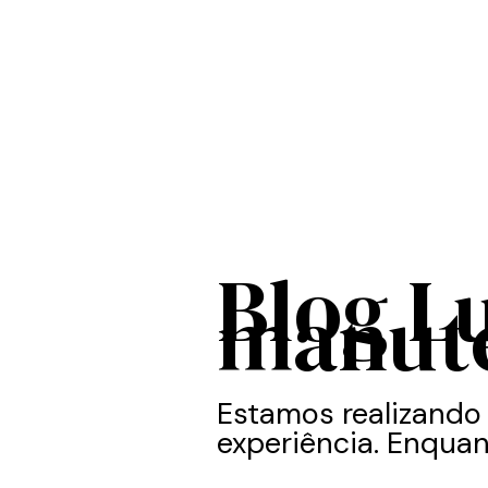
Blog L
manut
Estamos realizando
experiência. Enquan