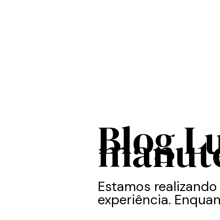
Blog L
manut
Estamos realizando
experiência. Enquan