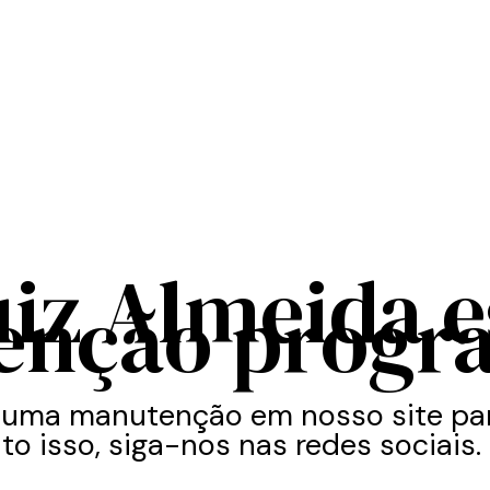
uiz Almeida 
enção progr
 uma manutenção em nosso site par
to isso, siga-nos nas redes sociais.