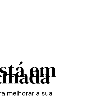
está em
amada
a melhorar a sua