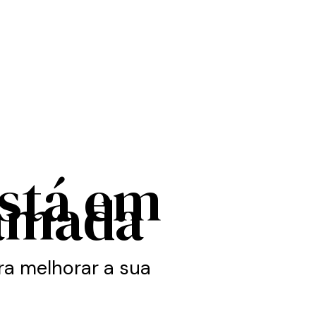
está em
amada
a melhorar a sua