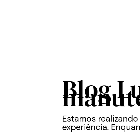
Blog L
manut
Estamos realizando
experiência. Enquan