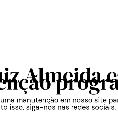
uiz Almeida 
enção progr
 uma manutenção em nosso site par
to isso, siga-nos nas redes sociais.