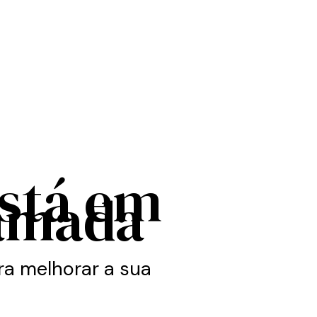
está em
amada
a melhorar a sua