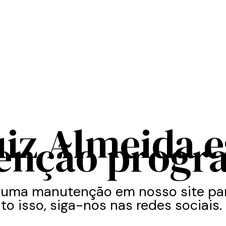
uiz Almeida 
enção progr
 uma manutenção em nosso site par
to isso, siga-nos nas redes sociais.