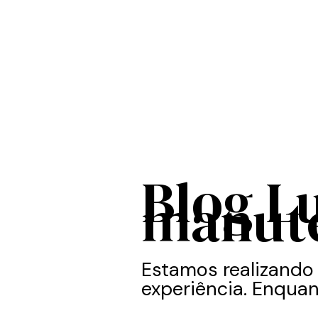
Blog L
manut
Estamos realizando
experiência. Enquan