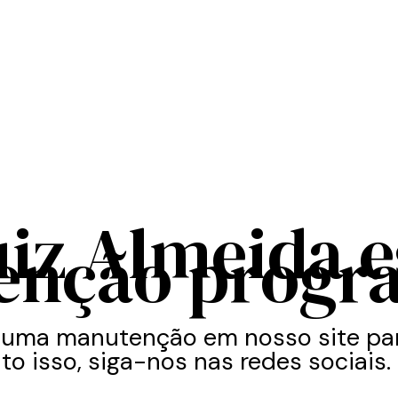
uiz Almeida 
enção progr
 uma manutenção em nosso site par
to isso, siga-nos nas redes sociais.