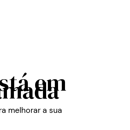
está em
amada
a melhorar a sua