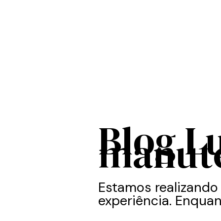
Blog L
manut
Estamos realizando
experiência. Enquan