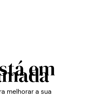
está em
amada
a melhorar a sua