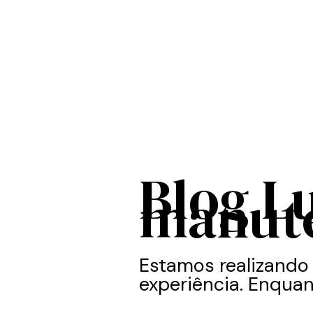
Blog L
manut
Estamos realizando
experiência. Enquan