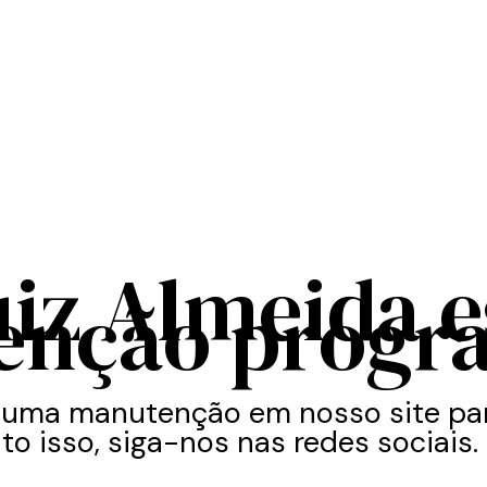
uiz Almeida 
enção progr
 uma manutenção em nosso site par
to isso, siga-nos nas redes sociais.