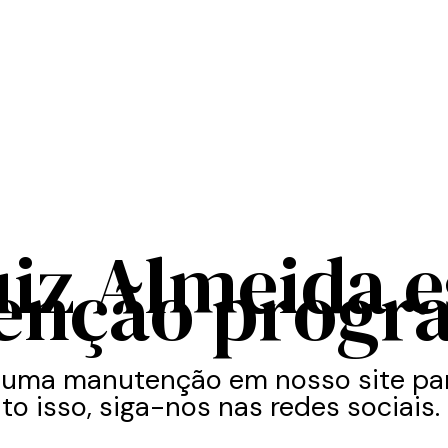
uiz Almeida 
enção progr
 uma manutenção em nosso site par
to isso, siga-nos nas redes sociais.