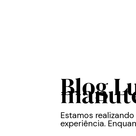
Blog L
manut
Estamos realizando
experiência. Enquan