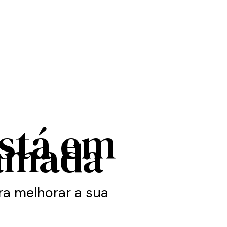
está em
amada
a melhorar a sua