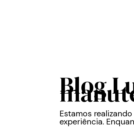
Blog L
manut
Estamos realizando
experiência. Enquan