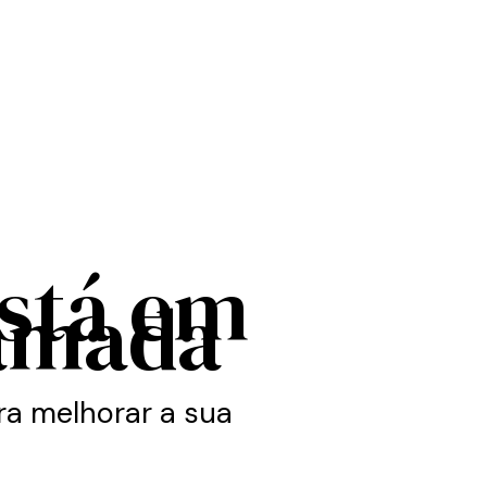
está em
amada
a melhorar a sua