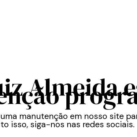
uiz Almeida 
enção progr
 uma manutenção em nosso site par
to isso, siga-nos nas redes sociais.