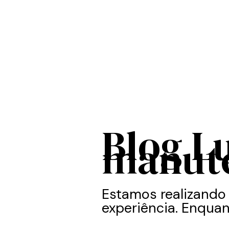
Blog L
manut
Estamos realizando
experiência. Enquan