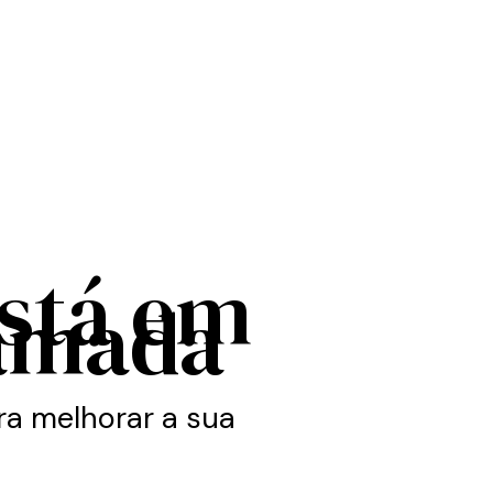
está em
amada
a melhorar a sua