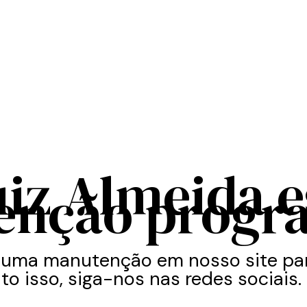
uiz Almeida 
enção progr
 uma manutenção em nosso site par
to isso, siga-nos nas redes sociais.