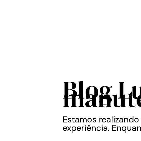
Blog L
manut
Estamos realizando
experiência. Enquan