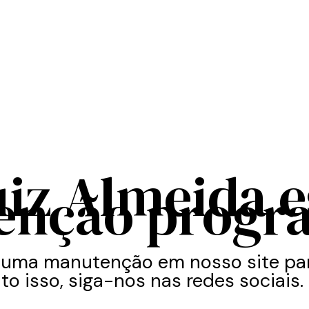
uiz Almeida 
enção progr
 uma manutenção em nosso site par
to isso, siga-nos nas redes sociais.