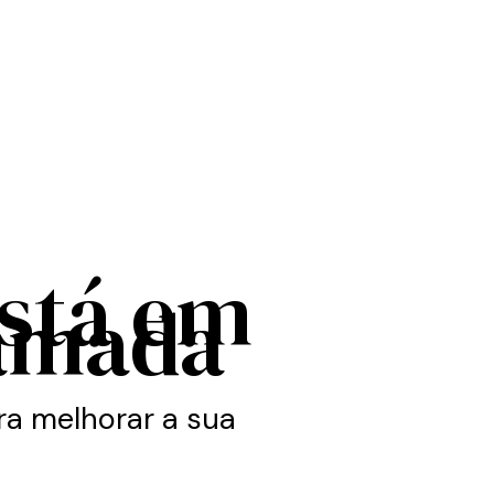
está em
amada
a melhorar a sua