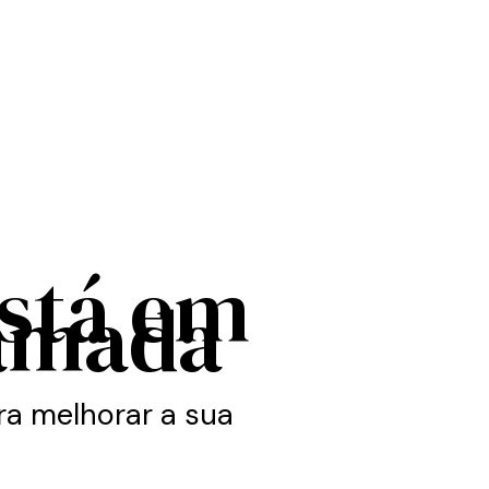
está em
amada
a melhorar a sua