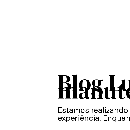
Blog L
manut
Estamos realizando
experiência. Enquan