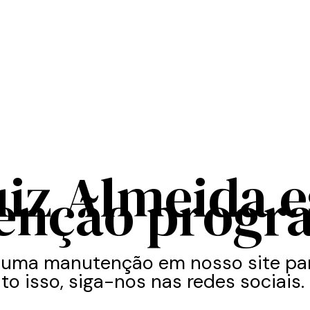
uiz Almeida 
enção progr
 uma manutenção em nosso site par
to isso, siga-nos nas redes sociais.